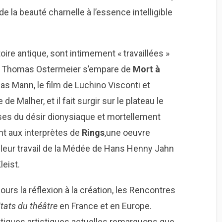
de la beauté charnelle à l’essence intelligible
ire antique, sont intimement « travaillées »
s. Thomas Ostermeier s’empare de
Mort à
as Mann, le film de Luchino Visconti et
e Malher, et il fait surgir sur le plateau le
s du désir dionysiaque et mortellement
ant aux interprètes de
Rings
,une oeuvre
t leur travail de la Médée de Hans Henny Jahn
leist.
ours la réflexion à la création, les Rencontres
tats du théâtre
en France et en Europe.
atiques artistiques actuelles remarquons que