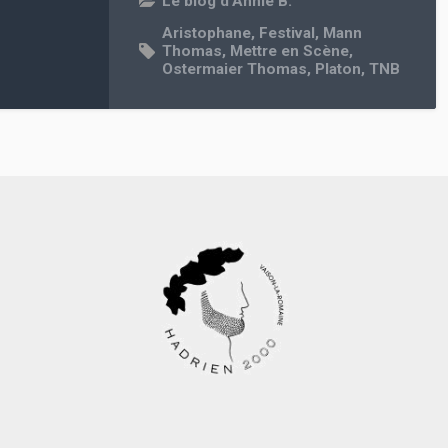
Le blog d'Annie B.
Aristophane
,
Festival
,
Mann
Thomas
,
Mettre en Scène
,
Ostermaier Thomas
,
Platon
,
TNB