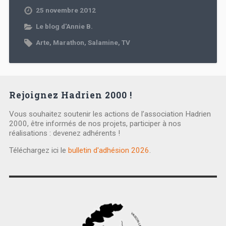
25 novembre 2012
Le blog d'Annie B.
Arte
,
Marathon
,
Salamine
,
TV
Rejoignez Hadrien 2000 !
Vous souhaitez soutenir les actions de l’association Hadrien
2000, être informés de nos projets, participer à nos
réalisations : devenez adhérents !
Téléchargez ici le
bulletin d'adhésion 2026
.